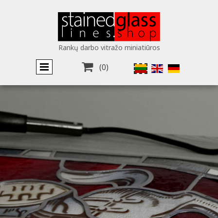
Rankų darbo vitražo miniatiūros

(0)