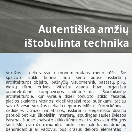
Autentiška amžių
Klasikinio vitražo
dekoras Jūsų interjerui
ištobulinta technika
Vitražas - dekoratyvinio monumentalaus meno rūšis. Šie
spalvoto stiklo kūriniai nuo seno puošė išskirtinių
architektūros objektų: bažnyčių, visuomeninių pastatų, pilių,
didikų rūmų erdves. Vitražai visada buvo organiška
architektūrinės kompozicijos sudėtinė dalis. Šiuolaikinėje
architektūroje, kur vyrauja dideli tonuoto stiklo fasadai,
plačios skaidrios vitrinos, dideli vitražai retai sutinkami, tačiau
savo žavesio vitražas niekada nepraras. Mūsų siūlomi kūriniai -
nedidelės vitražo miniatiūros, išskirtiniu elegantišku dizainu
papuoš bet kurį šiuolaikinį interjerą, įspūdingas saulės šviesos
žaismas šiuose spalvoto stiklo kūriniuose trauks akį ir džiugins
širdį. Mūsų vitražo miniatiūros puiki ir originali dovana draugui,
bendradarbiui ar vadovui, bus gražus dekoro elementas ir