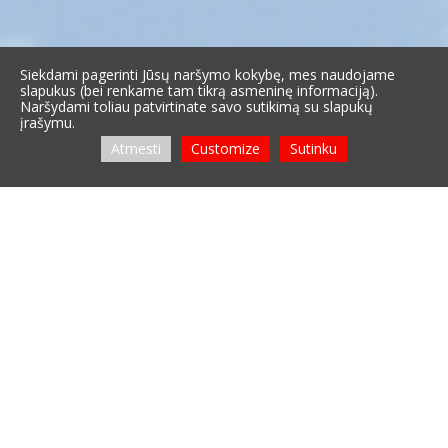
Siekdami pagerinti Jūsų naršymo kokybę, mes naudojame
slapukus (bei renkame tam tikrą asmeninę informaciją).
Naršydami toliau patvirtinate savo sutikimą su slapukų
įrašymu.
Atmesti
Customize
Sutinku