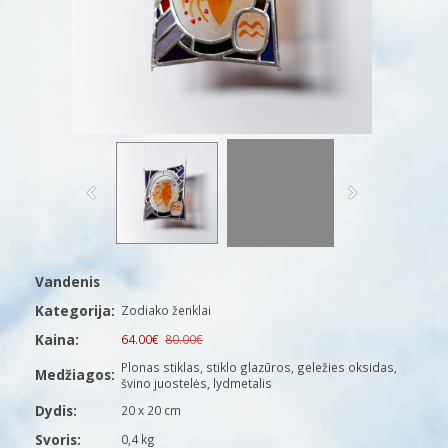
Vandenis
Kategorija:
Zodiako ženklai
Kaina:
64.00€
80.00€
Plonas stiklas, stiklo glazūros, geležies oksidas,
Medžiagos:
švino juostelės, lydmetalis
Dydis:
20 x 20 cm
Svoris:
0,4 kg