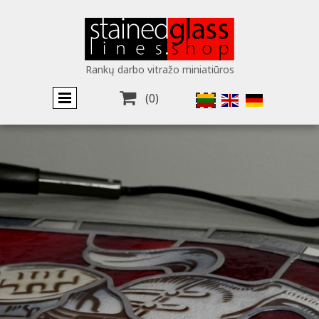
Rankų darbo vitražo miniatiūros

(0)