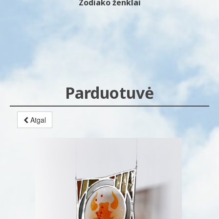
Zodiako ženklai
Parduotuvė
Atgal