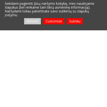
Siekdami pagerinti Jūsų naršymo kokybę, mes naudojame
slapukus (bei renkame tam tikrą asmeninę informaciją).
Naršydami toliau patvirtinate savo sutikimą su slapukų
įrašymu.
Atmesti
Customize
Sutinku