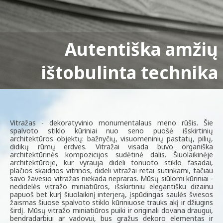
Autentiška amžių
Klasikinio vitražo
dekoras Jūsų interjerui
ištobulinta technika
Vitražas - dekoratyvinio monumentalaus meno rūšis. Šie
spalvoto stiklo kūriniai nuo seno puošė išskirtinių
architektūros objektų: bažnyčių, visuomeninių pastatų, pilių,
didikų rūmų erdves. Vitražai visada buvo organiška
architektūrinės kompozicijos sudėtinė dalis. Šiuolaikinėje
architektūroje, kur vyrauja dideli tonuoto stiklo fasadai,
plačios skaidrios vitrinos, dideli vitražai retai sutinkami, tačiau
savo žavesio vitražas niekada nepraras. Mūsų siūlomi kūriniai -
nedidelės vitražo miniatiūros, išskirtiniu elegantišku dizainu
papuoš bet kurį šiuolaikinį interjerą, įspūdingas saulės šviesos
žaismas šiuose spalvoto stiklo kūriniuose trauks akį ir džiugins
širdį. Mūsų vitražo miniatiūros puiki ir originali dovana draugui,
bendradarbiui ar vadovui, bus gražus dekoro elementas ir