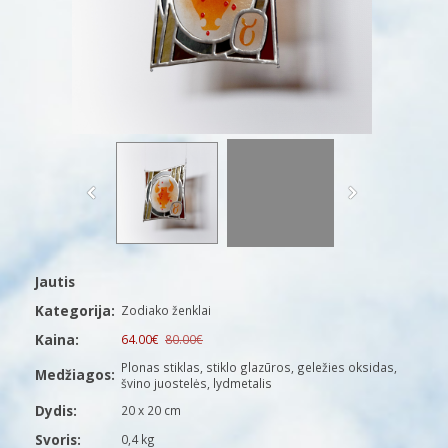
Jautis
Kategorija:
Zodiako ženklai
Kaina:
64.00€
80.00€
Plonas stiklas, stiklo glazūros, geležies oksidas,
Medžiagos:
švino juostelės, lydmetalis
Dydis:
20 x 20 cm
Svoris:
0,4 kg